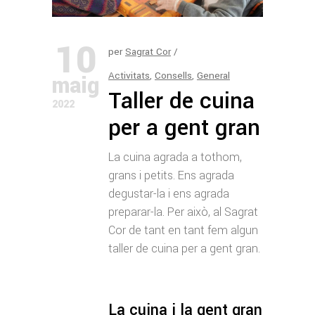
10
per
Sagrat Cor
Activitats
,
Consells
,
General
maig
Taller de cuina
2022
per a gent gran
La cuina agrada a tothom,
grans i petits. Ens agrada
degustar-la i ens agrada
preparar-la. Per això, al Sagrat
Cor de tant en tant fem algun
taller de cuina per a gent gran.
La cuina i la gent gran