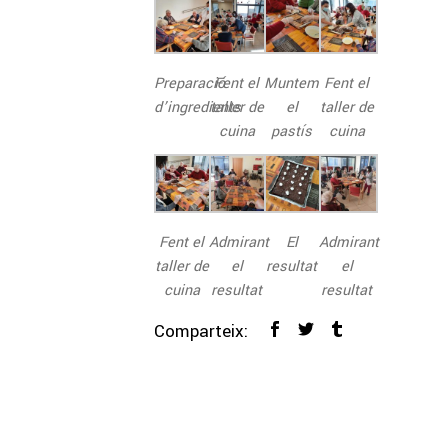
Preparació
Fent el
Muntem
Fent el
d’ingredients
taller de
el
taller de
cuina
pastís
cuina
Fent el
Admirant
El
Admirant
taller de
el
resultat
el
cuina
resultat
resultat
Comparteix: