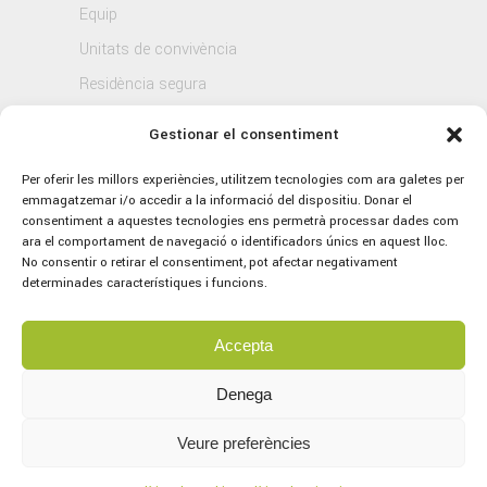
Equip
Unitats de convivència
Residència segura
Blog
Gestionar el consentiment
Contacte
Per oferir les millors experiències, utilitzem tecnologies com ara galetes per
emmagatzemar i/o accedir a la informació del dispositiu. Donar el
consentiment a aquestes tecnologies ens permetrà processar dades com
ara el comportament de navegació o identificadors únics en aquest lloc.
No consentir o retirar el consentiment, pot afectar negativament
determinades característiques i funcions.
Accepta
© 2021 Sagrat Cor, tots els drets reservats.
Avís legal
–
Política de Privacitat
–
Política
Denega
de Cookies
Veure preferències
Concept by
marlon branding
Servei tècnic per part d’
Aplitec