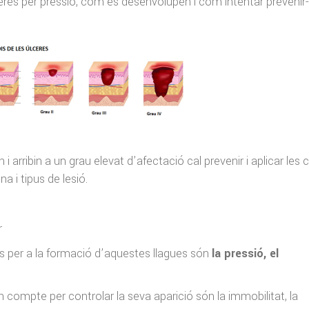
eres per pressió, com es desenvolupen i com intentar prevenir-
n i arribin a un grau elevat d’afectació cal prevenir i aplicar les 
 i tipus de lesió.
r
ls per a la formació d’aquestes llagues són
la pressió, el
n compte per controlar la seva aparició són la immobilitat, la