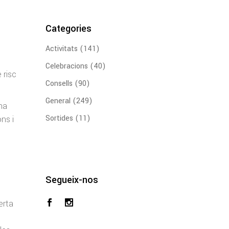
Categories
Activitats
(141)
n
Celebracions
(40)
 risc
Consells
(90)
General
(249)
una
Sortides
(11)
ns i
Segueix-nos
erta