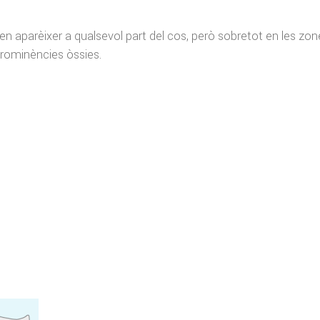
n aparèixer a qualsevol part del cos, però sobretot en les zon
prominències òssies.