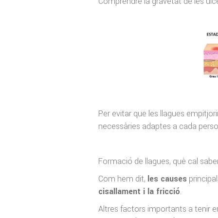
Comprendre la gravetat de les úlc
Per evitar que les llagues empitjori
necessàries adaptes a cada persona
Formació de llagues, què cal sabe
Com hem dit,
les causes
principa
cisallament i la fricció
.
Altres factors importants a tenir e