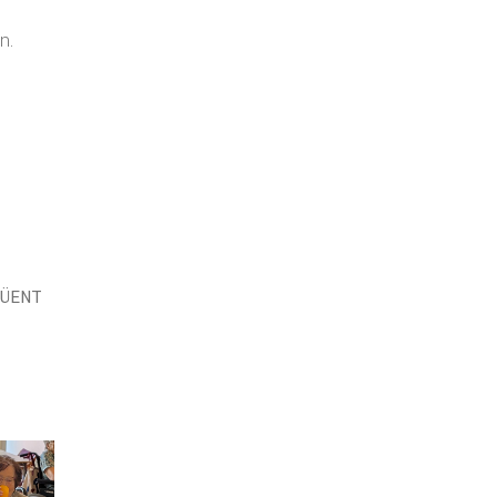
n.
GÜENT