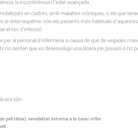
iència, la incontinència i l’edat avançada.
mmobilitzats en cadires, amb malalties cròniques, o els que tene
eben el dolor isquèmic són els pacients més habituals d’aquestes
r el risc d’infecció.
te per al personal d’infermeria a causa de que de vegades ma
ents no senten que es desenvolupi una úlcera per pressió o no 
úlcera són:
 pell tèbia), sensibilitat extrema a la zona i inflor.
ell.