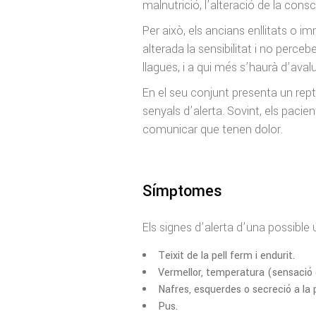
malnutrició, l’alteració de la consc
Per això, els ancians enllitats o i
alterada la sensibilitat i no perc
llagues, i a qui més s’haurà d’avalua
En el seu conjunt presenta un rep
senyals d’alerta. Sovint, els paci
comunicar que tenen dolor.
Símptomes
Els signes d’alerta d’una possible 
Teixit de la pell ferm i endurit.
Vermellor, temperatura (sensació de
Nafres, esquerdes o secreció a la p
Pus.