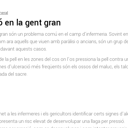
neral
ó en la gent gran
t gran són un problema comú en el camp d’infermeria. Sovint e
m ara aquells que viuen amb paràlisi o ancians, són un grup de
 davant aquests casos.
e la pell en les zones del cos on l’os pressiona la pell contra 
zones d’ulceració més freqüents són els ossos del maluc, els talo
çada del sacre.
a les infermeres i els gericultors identificar certs signes d’al
resenta un risc elevat de desenvolupar una llaga per pressió.