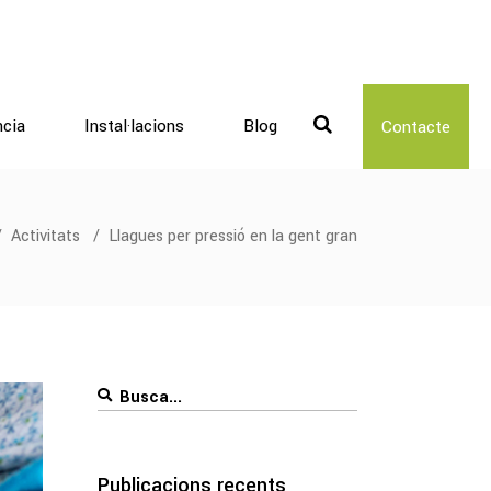
ncia
Instal·lacions
Blog
Contacte
/
Activitats
/
Llagues per pressió en la gent gran
Search
for:
Publicacions recents