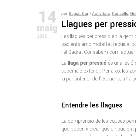
14
per
Sagrat Cor
Activitats
,
Consells
,
Ge
Llagues per pressi
maig
Les llagues per pressió en la gen
2022
pacients amb mobilitat reduïda, co
i al Sagrat Cor sabem com actuar
La
llaga per pressió
és una lesió d
superfície exterior. Per això, les 
la part inferior de l’esquena, a l’al
Entendre les llagues
La comprensió de les causes permet 
que poden indicar que un pacient p