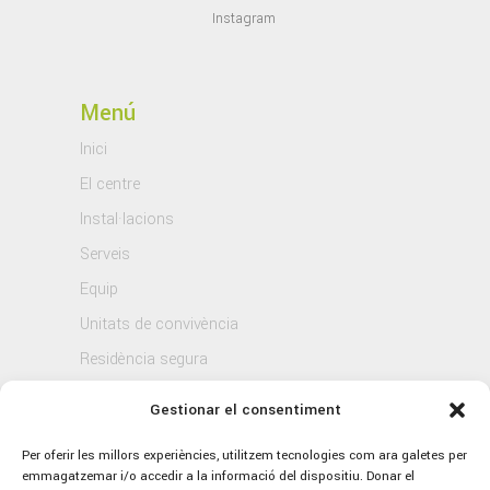
Instagram
Menú
Inici
El centre
Instal·lacions
Serveis
Equip
Unitats de convivència
Residència segura
Blog
Gestionar el consentiment
Contacte
Per oferir les millors experiències, utilitzem tecnologies com ara galetes per
emmagatzemar i/o accedir a la informació del dispositiu. Donar el