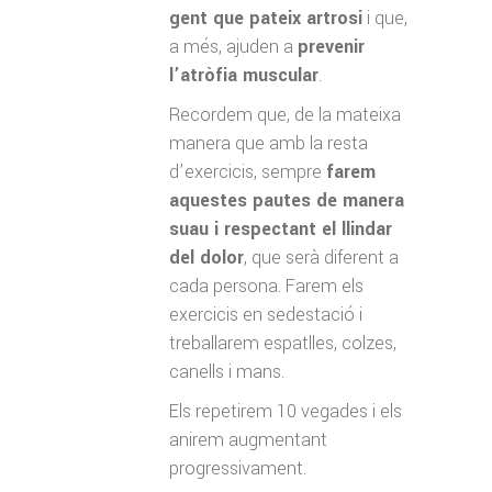
gent que pateix artrosi
i que,
a més, ajuden a
prevenir
l’atròfia muscular
.
Recordem que, de la mateixa
manera que amb la resta
d’exercicis, sempre
farem
aquestes pautes de manera
suau i respectant el llindar
del dolor
, que serà diferent a
cada persona. Farem els
exercicis en sedestació i
treballarem espatlles, colzes,
canells i mans.
Els repetirem 10 vegades i els
anirem augmentant
progressivament.