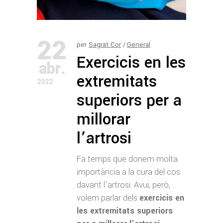
22
per
Sagrat Cor
General
Exercicis en les
abr.
extremitats
2022
superiors per a
millorar
l’artrosi
Fa temps que donem molta
importància a la cura del cos
davant l’artrosi. Avui, però,
volem parlar dels
exercicis en
les extremitats superiors