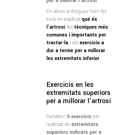
per a millorar l’artrosi
.
En altres entregues hem fet
incís en explicar
què és
l’artrosi
, les
tècniques més
comunes i importants per
tractar-la
, i els
exercicis a
dur a terme per a millorar
les extremitats inferior
.
Exercicis en les
extremitats superiors
per a millorar l’artrosi
Detallem
5 exercicis
per
realitzar en
extremitats
superiors indicats per a