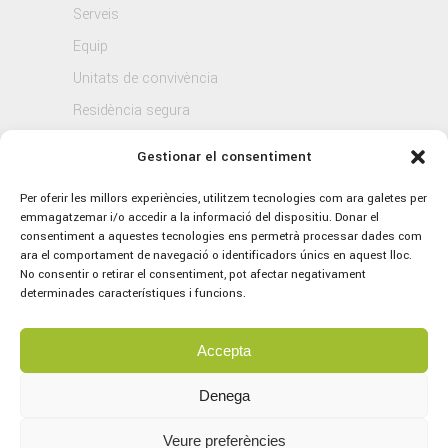
Serveis
Equip
Unitats de convivència
Residència segura
Blog
Gestionar el consentiment
Contacte
Per oferir les millors experiències, utilitzem tecnologies com ara galetes per
emmagatzemar i/o accedir a la informació del dispositiu. Donar el
consentiment a aquestes tecnologies ens permetrà processar dades com
ara el comportament de navegació o identificadors únics en aquest lloc.
No consentir o retirar el consentiment, pot afectar negativament
determinades característiques i funcions.
Accepta
© 2021 Sagrat Cor, tots els drets reservats.
Avís legal
–
Política de Privacitat
–
Política
Denega
de Cookies
Veure preferències
Concept by
marlon branding