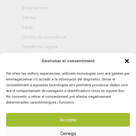
Instal·lacions
Serveis
Equip
Unitats de convivència
Residència segura
Blog
Gestionar el consentiment
Contacte
Per oferir les millors experiències, utilitzem tecnologies com ara galetes per
emmagatzemar i/o accedir a la informació del dispositiu. Donar el
consentiment a aquestes tecnologies ens permetrà processar dades com
ara el comportament de navegació o identificadors únics en aquest lloc.
No consentir o retirar el consentiment, pot afectar negativament
determinades característiques i funcions.
Accepta
© 2021 Sagrat Cor, tots els drets reservats.
Avís legal
–
Política de Privacitat
–
Política
Denega