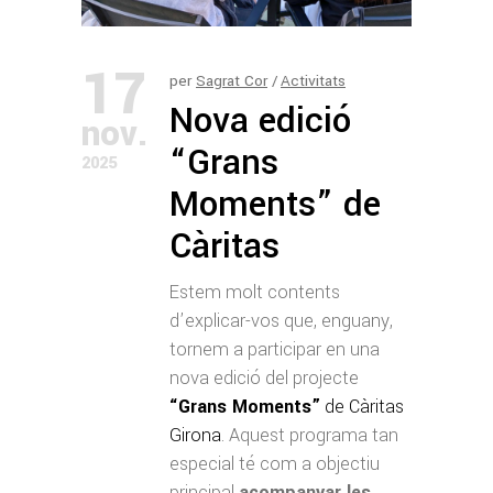
17
per
Sagrat Cor
Activitats
Nova edició
nov.
“Grans
2025
Moments” de
Càritas
Estem molt contents
d’explicar-vos que, enguany,
tornem a participar en una
nova edició del projecte
“Grans Moments”
de Càritas
Girona
. Aquest programa tan
especial té com a objectiu
principal
acompanyar les