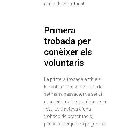
equip de voluntariat.
Primera
trobada per
conèixer els
voluntaris
La primera trobada amb els i
les voluntàries va tenir lloc la
setmana passada, i va ser un
moment molt enriquidor per a
tots. Es tractava d’una
trobada de presentació,
pensada perquè els poguessin