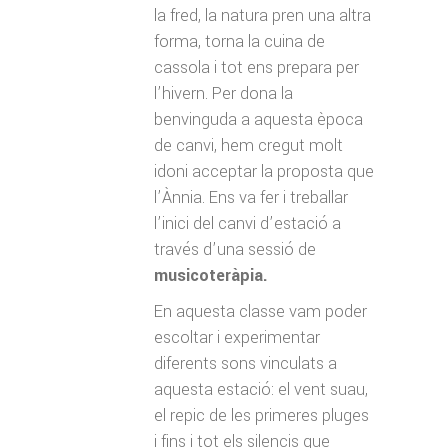
la fred, la natura pren una altra
forma, torna la cuina de
cassola i tot ens prepara per
l’hivern. Per dona la
benvinguda a aquesta època
de canvi, hem cregut molt
idoni acceptar la proposta que
l’Ànnia. Ens va fer i treballar
l’inici del canvi d’estació a
través d’una sessió de
musicoteràpia.
En aquesta classe vam poder
escoltar i experimentar
diferents sons vinculats a
aquesta estació: el vent suau,
el repic de les primeres pluges
i fins i tot els silencis que