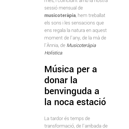
mes, i coincidint amb la nostra
sessió mensual de
musicoteràpia
, hem treballat
els sons i les sensacions que
ens regala la natura en aquest
moment de l’any, de la mà de
l’Ànnia, de
Musicoteràpia
Holística
.
Música per a
donar la
benvinguda a
la noca estació
La tardor és temps de
transformació, de l’arribada de