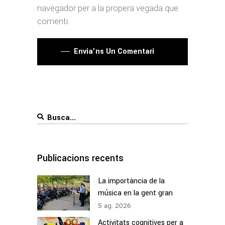
navegador per a la propera vegada que
comenti.
Envia'ns Un Comentari
Search
for:
Publicacions recents
La importància de la
música en la gent gran
5
ag.
2026
Activitats cognitives per a