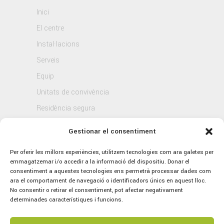
Inici
El centre
Instal·lacions
Serveis
Equip
Unitats de convivència
Residència segura
Blog
Gestionar el consentiment
Contacte
Per oferir les millors experiències, utilitzem tecnologies com ara galetes per
emmagatzemar i/o accedir a la informació del dispositiu. Donar el
consentiment a aquestes tecnologies ens permetrà processar dades com
ara el comportament de navegació o identificadors únics en aquest lloc.
No consentir o retirar el consentiment, pot afectar negativament
determinades característiques i funcions.