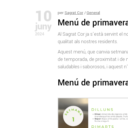
10
per
Sagrat Cor
General
Menú de primavera
juny
Al Sagrat Cor ja s’està servint el 
2024
qualitat als nostres residents.
Aquest menú, que canvia setmanal
de temporada, de proximitat i de 
saludables i saborosos, i aquest n’é
Menú de primavera