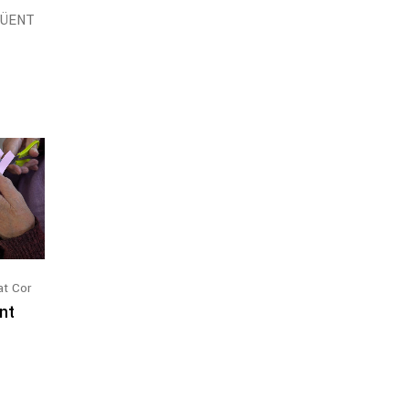
GÜENT
at Cor
nt