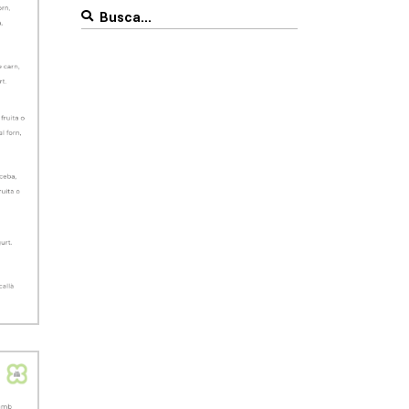
Search
for: