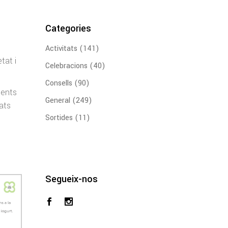
Categories
Activitats
(141)
tat i
Celebracions
(40)
Consells
(90)
ients
General
(249)
ats
Sortides
(11)
Segueix-nos