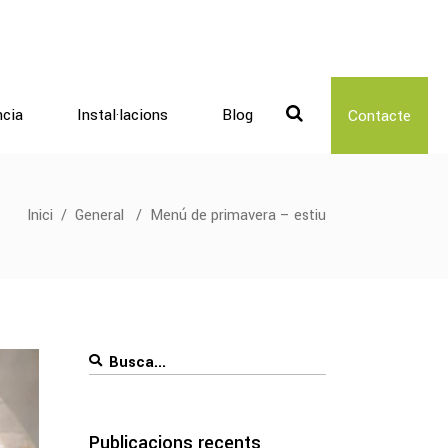
ncia
Instal·lacions
Blog
Contacte
Inici
/
General
/
Menú de primavera – estiu
Search
for:
Publicacions recents