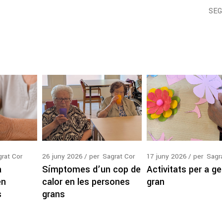
SE
rat Cor
26
juny
2026
per
Sagrat Cor
17
juny
2026
per
Sagr
a
Símptomes d’un cop de
Activitats per a ge
en
calor en les persones
gran
s
grans