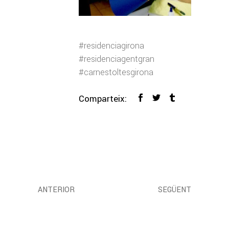
#residenciagirona
#residenciagentgran
#carnestoltesgirona
Comparteix:
ANTERIOR
SEGÜENT