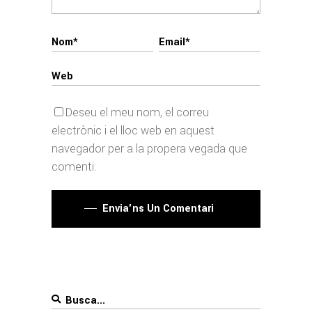
Deseu el meu nom, el correu
electrònic i el lloc web en aquest
navegador per a la propera vegada que
comenti.
Envia'ns Un Comentari
Search