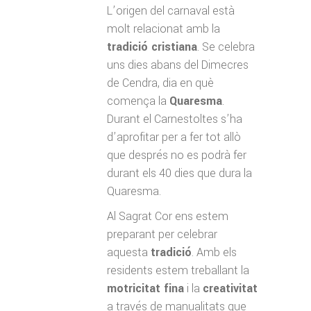
L’origen del carnaval està
molt relacionat amb la
tradició cristiana
. Se celebra
uns dies abans del Dimecres
de Cendra, dia en què
comença la
Quaresma
.
Durant el Carnestoltes s’ha
d’aprofitar per a fer tot allò
que després no es podrà fer
durant els 40 dies que dura la
Quaresma.
Al Sagrat Cor ens estem
preparant per celebrar
aquesta
tradició
. Amb els
residents estem treballant la
motricitat fina
i la
creativitat
a través de
manualitats
que