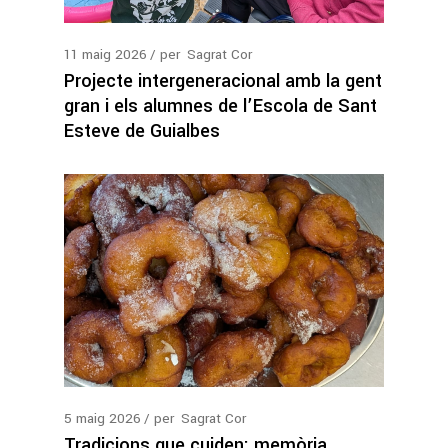
11
maig
2026
per
Sagrat Cor
Projecte intergeneracional amb la gent
gran i els alumnes de l’Escola de Sant
Esteve de Guialbes
5
maig
2026
per
Sagrat Cor
Tradicions que cuiden: memòria,