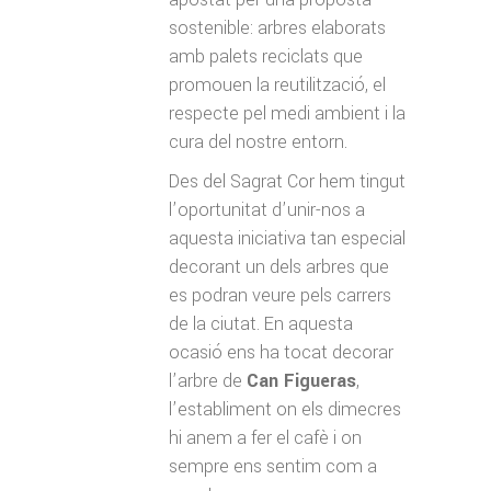
sostenible: arbres elaborats
amb palets reciclats que
promouen la reutilització, el
respecte pel medi ambient i la
cura del nostre entorn.
Des del Sagrat Cor hem tingut
l’oportunitat d’unir-nos a
aquesta iniciativa tan especial
decorant un dels arbres que
es podran veure pels carrers
de la ciutat. En aquesta
ocasió ens ha tocat decorar
l’arbre de
Can Figueras
,
l’establiment on els dimecres
hi anem a fer el cafè i on
sempre ens sentim com a