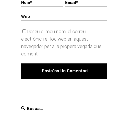
Deseu el meu nom, el correu
electrònic i el lloc web en aquest
navegador per a la propera vegada que
comenti.
Envia'ns Un Comentari
Search
for: