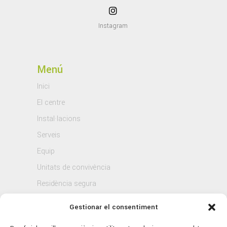
Instagram
Menú
Inici
El centre
Instal·lacions
Serveis
Equip
Unitats de convivència
Residència segura
Blog
Gestionar el consentiment
Contacte