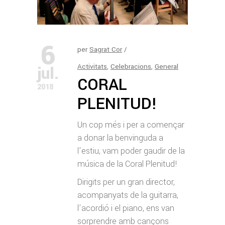
6
per
Sagrat Cor
Activitats
,
Celebracions
,
General
jul.
CORAL
2018
PLENITUD!
Un cop més i per a començar
a donar la benvinguda a
l’estiu, vam poder gaudir de la
música de la Coral Plenitud!
Dirigits per un gran director,
acompanyats de la guitarra,
l’acordió i el piano, ens van
sorprendre amb cançons