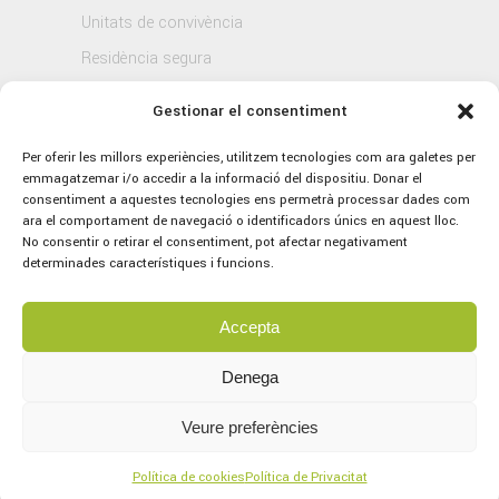
Unitats de convivència
Residència segura
Blog
Gestionar el consentiment
Contacte
Per oferir les millors experiències, utilitzem tecnologies com ara galetes per
emmagatzemar i/o accedir a la informació del dispositiu. Donar el
consentiment a aquestes tecnologies ens permetrà processar dades com
ara el comportament de navegació o identificadors únics en aquest lloc.
No consentir o retirar el consentiment, pot afectar negativament
determinades característiques i funcions.
Accepta
© 2021 Sagrat Cor, tots els drets reservats.
Avís legal
–
Política de Privacitat
–
Política
Denega
de Cookies
Veure preferències
Concept by
marlon branding
Servei tècnic per part d’
Aplitec
Política de cookies
Política de Privacitat