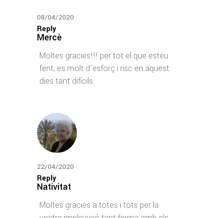
08/04/2020
Reply
Mercè
Moltes gracies!!! per tot el que esteu
fent, es molt d’esforç i risc en aquest
dies tant difícils.
22/04/2020
Reply
Nativitat
Moltes gracies a totes i tots per la
vostra implicació tant ferma amb els