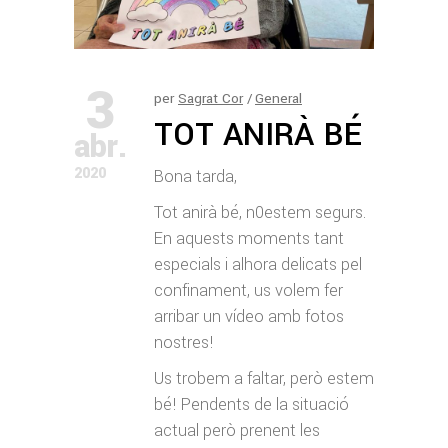
3
per
Sagrat Cor
General
TOT ANIRÀ BÉ
abr.
2020
Bona tarda,
Tot anirà bé, n0estem segurs.
En aquests moments tant
especials i alhora delicats pel
confinament, us volem fer
arribar un vídeo amb fotos
nostres!
Us trobem a faltar, però estem
bé! Pendents de la situació
actual però prenent les