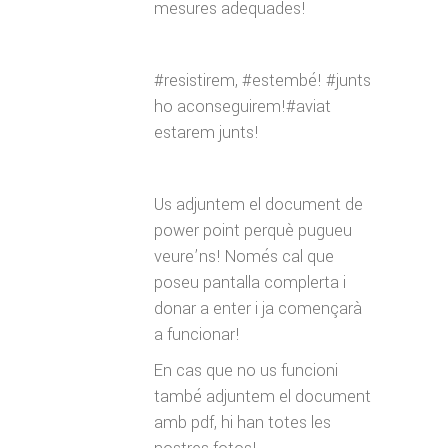
mesures adequades!
#resistirem, #estembé! #junts
ho aconseguirem!#aviat
estarem junts!
Us adjuntem el document de
power point perquè pugueu
veure’ns! Només cal que
poseu pantalla complerta i
donar a enter i ja començarà
a funcionar!
En cas que no us funcioni
també adjuntem el document
amb pdf, hi han totes les