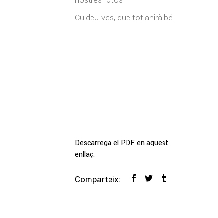
nostres fotos!
Cuideu-vos, que tot anirà bé!
Descarrega el PDF en aquest
enllaç
.
Comparteix: