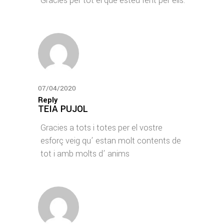
Gràcies per tot el que esteu fent per ells.
07/04/2020
Reply
TEIA PUJOL
Gracies a tots i totes per el vostre
esforç veig qu’ estan molt contents de
tot i amb molts d’ anims