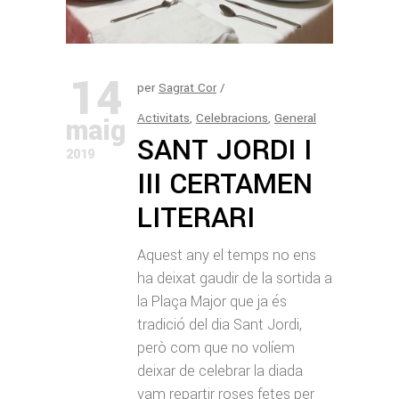
14
per
Sagrat Cor
Activitats
,
Celebracions
,
General
maig
SANT JORDI I
2019
III CERTAMEN
LITERARI
Aquest any el temps no ens
ha deixat gaudir de la sortida a
la Plaça Major que ja és
tradició del dia Sant Jordi,
però com que no volíem
deixar de celebrar la diada
vam repartir roses fetes per