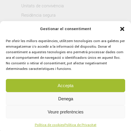
Unitats de convivència
Residència segura
Blog
Gestionar el consentiment
Contacte
Per oferir les millors experiències, utilitzem tecnologies com ara galetes per
emmagatzemar i/o accedir a la informació del dispositiu. Donar el
consentiment a aquestes tecnologies ens permetrà processar dades com
ara el comportament de navegació o identificadors únics en aquest lloc.
No consentir o retirar el consentiment, pot afectar negativament
determinades característiques i funcions.
Accepta
© 2021 Sagrat Cor, tots els drets reservats.
Avís legal
–
Política de Privacitat
–
Política
Denega
de Cookies
Veure preferències
Concept by
marlon branding
Servei tècnic per part d’
Aplitec
Política de cookies
Política de Privacitat