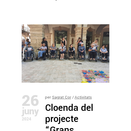
26
per
Sagrat Cor
Activitats
Cloenda del
juny
projecte
2024
“Grans