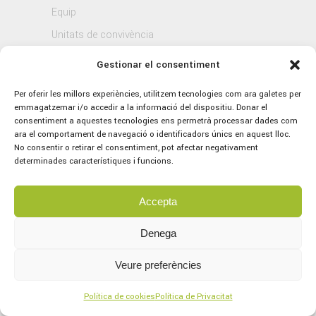
Equip
Unitats de convivència
Residència segura
Gestionar el consentiment
Blog
Per oferir les millors experiències, utilitzem tecnologies com ara galetes per
Contacte
emmagatzemar i/o accedir a la informació del dispositiu. Donar el
consentiment a aquestes tecnologies ens permetrà processar dades com
ara el comportament de navegació o identificadors únics en aquest lloc.
No consentir o retirar el consentiment, pot afectar negativament
determinades característiques i funcions.
Accepta
Denega
© 2021 Sagrat Cor, tots els drets reservats.
Avís legal
–
Política de Privacitat
–
Política
Veure preferències
de Cookies
Concept by
marlon branding
Política de cookies
Política de Privacitat
Servei tècnic per part d’
Aplitec