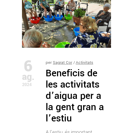
6
per
Sagrat Cor
Activitats
Beneficis de
ag.
les activitats
2024
d’aigua per a
la gent gran a
l’estiu
A l'estiu, és important