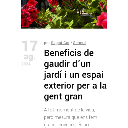
17
per
Sagrat Cor
General
Beneficis de
ag.
gaudir d’un
2024
jardí i un espai
exterior per a la
gent gran
A tot moment de la vida,
però mesura que ens fem
grans i envellim, és bo