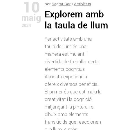
10
per
Sagrat Cor
Activitats
Explorem amb
maig
la taula de llum
2024
Fer activitats amb una
taula de llum és una
manera estimulant i
divertida de treballar certs
elements cognitius.
Aquesta experiència
ofereix diversos beneficis.
El primer és que estimula la
creativitat i la cognició
mitjançant la pintura i el
dibuix amb elements
translúcids que reaccionen
a la llum. A més,