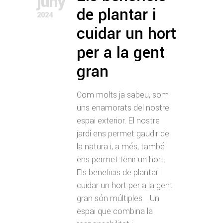
juny
de plantar i
2024
cuidar un hort
per a la gent
gran
Com molts ja sabeu, som
uns enamorats del nostre
espai exterior. El nostre
jardí ens permet gaudir de
la natura i, a més, també
ens permet tenir un hort.
Els beneficis de plantar i
cuidar un hort per a la gent
gran són múltiples. Un
espai que combina la