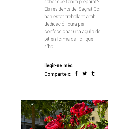
saber què tenim preparat?
Els residents del Sagrat Cor
han estat treballant amb
dedicació i cura per
confeccionar una agulla de
pit en forma de flor, que
s'ha
llegir-ne més
Comparteix: