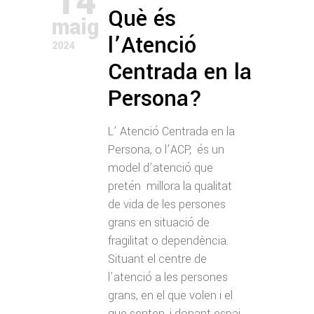
14
Què és
maig
l’Atenció
2024
Centrada en la
Persona?
L’ Atenció Centrada en la
Persona, o l’ACP, és un
model d’atenció que
pretén millora la qualitat
de vida de les persones
grans en situació de
fragilitat o dependència.
Situant el centre de
l’atenció a les persones
grans, en el que volen i el
que senten, i donant espai