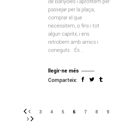
de Banyoles i aprofitem per
passejar per la plaça,
comprar el que
necessitem, o fins i tot
algun capritx, i ens
retrobem amb amics i
coneguts. És
llegir-ne més
Comparteix:
3
4
5
6
7
8
9