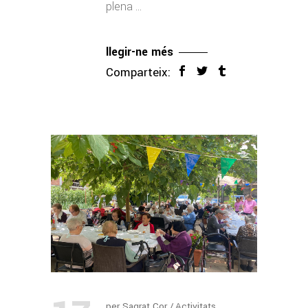
plena
llegir-ne més
Comparteix:
per
Sagrat Cor
Activitats