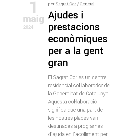
1
per
Sagrat Cor
General
Ajudes i
maig
prestacions
2024
econòmiques
per a la gent
gran
El Sagrat Cor és un centre
residencial col·laborador de
la Generalitat de Catalunya.
Aquesta col·laboració
significa que una part de
les nostres places van
destinades a programes
d’ajuda en l’acolliment per