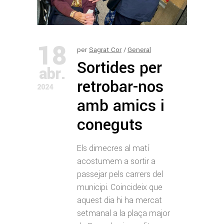
18
per
Sagrat Cor
General
Sortides per
abr.
retrobar-nos
2024
amb amics i
coneguts
Els dimecres al matí
acostumem a sortir a
passejar pels carrers del
municipi. Coincideix que
aquest dia hi ha mercat
setmanal a la plaça major