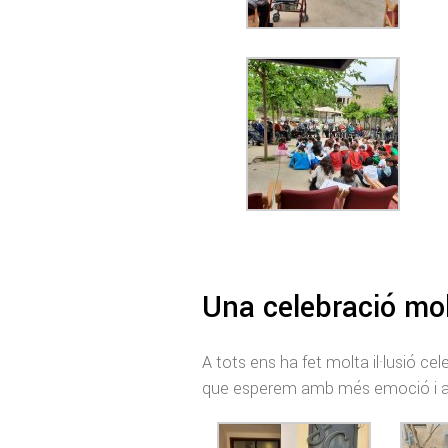
Una celebració mol
A tots ens ha fet molta il·lusió cel
que esperem amb més emoció i al