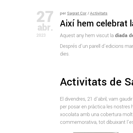
27
per
Sagrat Cor
Activitats
Així hem celebrat 
abr.
Aquest any hem viscut la
diada d
2023
Després d’un parell d’edicions mar
dies.
Activitats de S
El divendres, 21 d’abril, vam gaudi
per posar en pràctica les nostres 
xocolata amb una cobertura molt 
commemorativa, tot dibuixant l’e