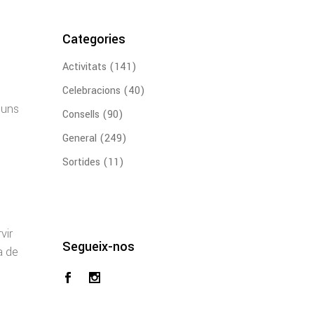
Categories
Activitats
(141)
Celebracions
(40)
 uns
Consells
(90)
General
(249)
Sortides
(11)
vir
Segueix-nos
a de