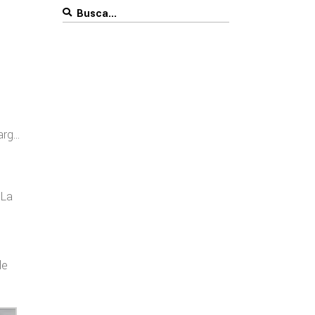
Search
for:
larg…
 La
de