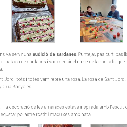
ens va servir una
audició de sardanes
. Puntejar, pas curt, pas l
a ballada de sardanes i vam seguir el ritme de la melodia que
a.
ant Jordi, tots i totes vam rebre una rosa. La rosa de Sant Jordi.
y Club Banyoles.
l i la decoració de les amanides estava inspirada amb l’escut 
egustar pollastre rostit i maduixes amb nata.