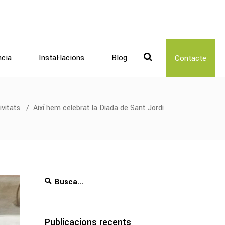
ncia
Instal·lacions
Blog
Contacte
ivitats
/
Així hem celebrat la Diada de Sant Jordi
Search
for:
Publicacions recents