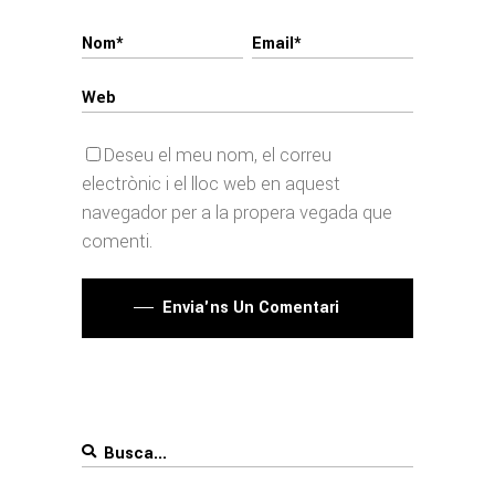
Deseu el meu nom, el correu
electrònic i el lloc web en aquest
navegador per a la propera vegada que
comenti.
Envia'ns Un Comentari
Search
for: