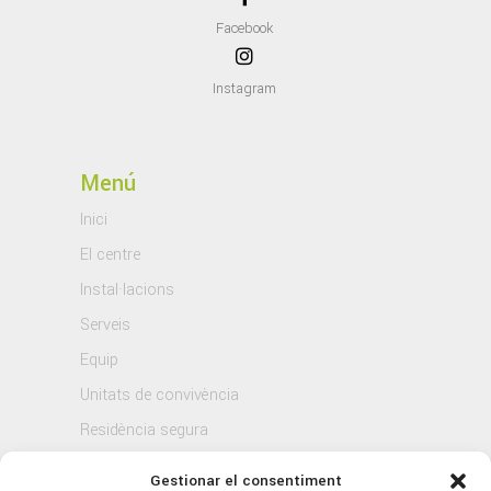
Facebook
Instagram
Menú
Inici
El centre
Instal·lacions
Serveis
Equip
Unitats de convivència
Residència segura
Blog
Gestionar el consentiment