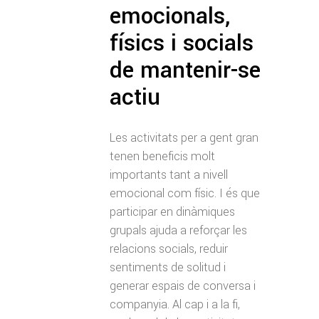
emocionals,
físics i socials
de mantenir-se
actiu
Les activitats per a gent gran
tenen beneficis molt
importants tant a nivell
emocional com físic. I és que
participar en dinàmiques
grupals ajuda a reforçar les
relacions socials, reduir
sentiments de solitud i
generar espais de conversa i
companyia. Al cap i a la fi,