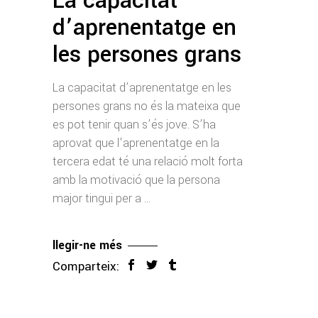
La capacitat
d’aprenentatge en
les persones grans
La capacitat d’aprenentatge en les
persones grans no és la mateixa que
es pot tenir quan s’és jove. S’ha
aprovat que l'aprenentatge en la
tercera edat té una relació molt forta
amb la motivació que la persona
major tingui per a
llegir-ne més
Comparteix: