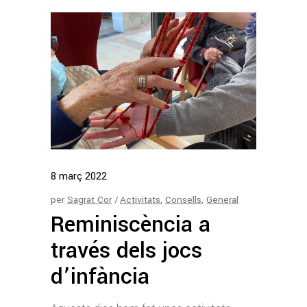
8
març
2022
per
Sagrat Cor
Activitats
,
Consells
,
General
Reminiscència a
través dels jocs
d’infància