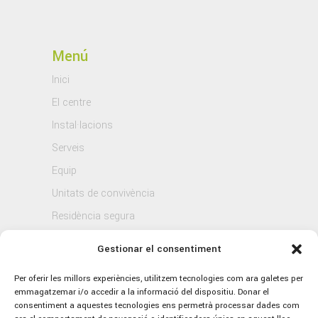
Menú
Inici
El centre
Instal·lacions
Serveis
Equip
Unitats de convivència
Residència segura
Blog
Gestionar el consentiment
Contacte
Per oferir les millors experiències, utilitzem tecnologies com ara galetes per
emmagatzemar i/o accedir a la informació del dispositiu. Donar el
consentiment a aquestes tecnologies ens permetrà processar dades com