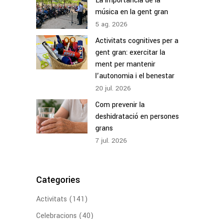
La importància de la
música en la gent gran
5
ag.
2026
Activitats cognitives per a
gent gran: exercitar la
ment per mantenir
l’autonomia i el benestar
20
jul.
2026
Com prevenir la
deshidratació en persones
grans
7
jul.
2026
Categories
Activitats
(141)
Celebracions
(40)