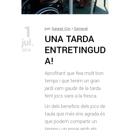
1
per
Sagrat Cor
General
UNA TARDA
jul.
ENTRETINGUD
2016
A!
Aprofitant que feia molt bon
temps i que tenim un gran
jardí vam gaudir de la tarda
fent jocs varis a la fresca.
Un dels beneficis dels jocs de
taula que més ens agrada és
que podem compartir un
temps i un espai amb els