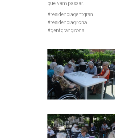
que vam passar.
#
residenciagentgran
#
residenciagirona
#
gentgrangirona