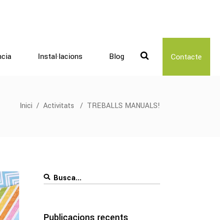
ncia
Instal·lacions
Blog
Contacte
Inici
/
Activitats
/
TREBALLS MANUALS!
Search
for:
Publicacions recents