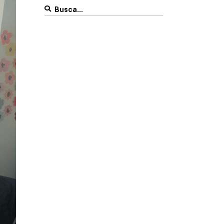
Search
for: