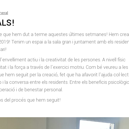
neral
LS!
cte que hem dut a terme aquestes últimes setmanes! Hem creat
2019! Tenim un espai a la sala gran i juntament amb els reside
ari!
velliment actiu i la creativitat de les persones. A nivell físic
at i la força a través de l’exercici motriu. Com bé veureu a les
e hem seguit per la creació, fet que ha afavorit l’ajuda col·lecti
i la conversa entre els residents. Entre els beneficis psicològi
eració i de benestar personal.
s del procés que hem seguit!