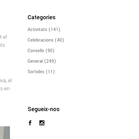
Categories
Activitats
(141)
 el
Celebracions
(40)
nts
Consells
(90)
General
(249)
Sortides
(11)
va, el
cs en
Segueix-nos