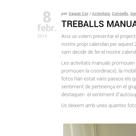
8
per
Sagrat Cor
Activitats
,
Consells
,
Ge
TREBALLS MANUA
febr.
Avui us volem presentar el proje
2019
nostre propi calendari per aquest 
vam decidir de fer el nostre calend
Les activitats manuals promouen l’en
promouen la coordinació, la mobilit
fotos han estat varis passos els qu
sentiment de pertinença en el grup 
destaquen el sentiment d’autosup
Us deixem amb unes quantes foto