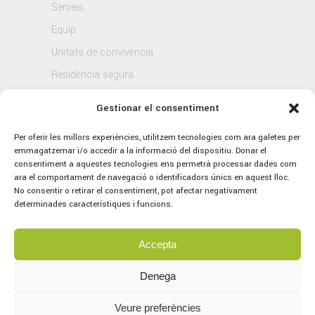
Serveis
Equip
Unitats de convivència
Residència segura
Blog
Gestionar el consentiment
Contacte
Per oferir les millors experiències, utilitzem tecnologies com ara galetes per
emmagatzemar i/o accedir a la informació del dispositiu. Donar el
consentiment a aquestes tecnologies ens permetrà processar dades com
ara el comportament de navegació o identificadors únics en aquest lloc.
No consentir o retirar el consentiment, pot afectar negativament
determinades característiques i funcions.
Accepta
© 2021 Sagrat Cor, tots els drets reservats.
Avís legal
–
Política de Privacitat
–
Política
Denega
de Cookies
Veure preferències
Concept by
marlon branding