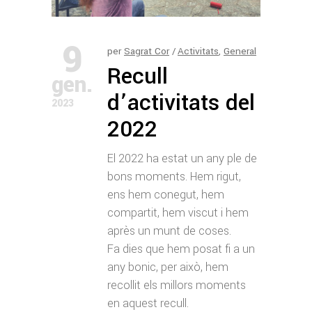
9
per
Sagrat Cor
Activitats
,
General
Recull
gen.
d’activitats del
2023
2022
El 2022 ha estat un any ple de
bons moments. Hem rigut,
ens hem conegut, hem
compartit, hem viscut i hem
après un munt de coses.
Fa dies que hem posat fi a un
any bonic, per això, hem
recollit els millors moments
en aquest recull.