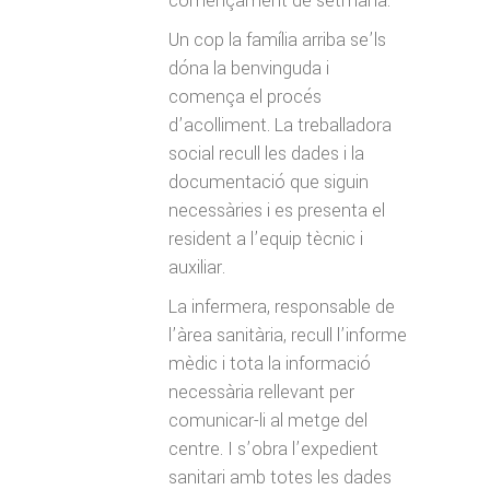
començament de setmana.
Un cop la família arriba se’ls
dóna la benvinguda i
comença el procés
d’acolliment. La treballadora
social recull les dades i la
documentació que siguin
necessàries i es presenta el
resident a l’equip tècnic i
auxiliar.
La infermera, responsable de
l’àrea sanitària, recull l’informe
mèdic i tota la informació
necessària rellevant per
comunicar-li al metge del
centre. I s’obra l’expedient
sanitari amb totes les dades