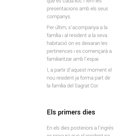
què és cada lloc i fem les
presentacions amb els seus
companys.
Per últim, s’acompanya a la
família i al resident a la seva
habitació on es deixaran les
pertinences i es començarà a
familiaritzar amb l’espai.
I, a partir d’aquest moment el
nou resident ja forma part de
la família del Sagrat Cor.
Els primers dies
En els dies posteriors a l’ingrés
es procura que el resident no