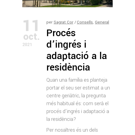
11
per
Sagrat Cor
Consells
,
General
Procés
oct.
d’ingrés i
2021
adaptació a la
residència
Quan una família es planteja
portar el seu ser estimat a un
centre geriàtric, la pregunta
més habitual és: com serà el
procés d’ingrés i adaptació a
la residència?
Per nosaltres és un dels