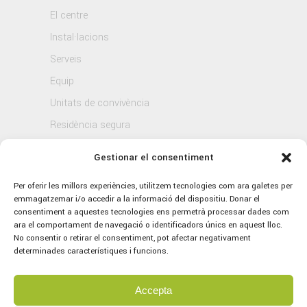
El centre
Instal·lacions
Serveis
Equip
Unitats de convivència
Residència segura
Blog
Gestionar el consentiment
Contacte
Per oferir les millors experiències, utilitzem tecnologies com ara galetes per
emmagatzemar i/o accedir a la informació del dispositiu. Donar el
consentiment a aquestes tecnologies ens permetrà processar dades com
ara el comportament de navegació o identificadors únics en aquest lloc.
No consentir o retirar el consentiment, pot afectar negativament
determinades característiques i funcions.
Accepta
© 2021 Sagrat Cor, tots els drets reservats.