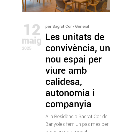
12
per
Sagrat Cor
General
Les unitats de
maig
convivència, un
2025
nou espai per
viure amb
calidesa,
autonomia i
companyia
A la Residència Sagrat Cor de
Banyoles fem un pas més per
oferir un nou model