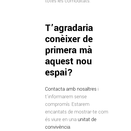
totes les comoditats.
T’agradaria
conèixer de
primera mà
aquest nou
espai?
Contacta amb nosaltres
i
t’informarem sense
compromís. Estarem
encantats de mostrar-te com
és viure en una
unitat de
convivència
.