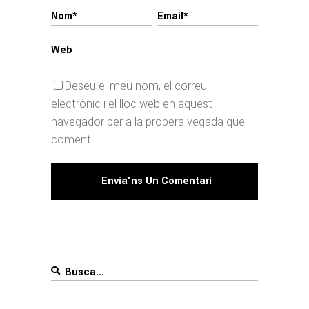
Deseu el meu nom, el correu
electrònic i el lloc web en aquest
navegador per a la propera vegada que
comenti.
Envia'ns Un Comentari
Search
for: