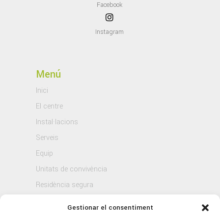
Facebook
Instagram
Menú
Inici
El centre
Instal·lacions
Serveis
Equip
Unitats de convivència
Residència segura
Blog
Gestionar el consentiment
Contacte