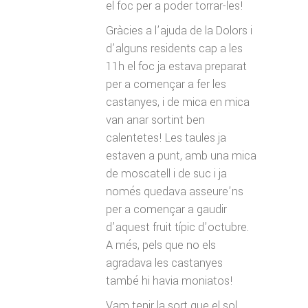
el foc per a poder torrar-les!
Gràcies a l’ajuda de la Dolors i
d’alguns residents cap a les
11h el foc ja estava preparat
per a començar a fer les
castanyes, i de mica en mica
van anar sortint ben
calentetes! Les taules ja
estaven a punt, amb una mica
de moscatell i de suc i ja
només quedava asseure’ns
per a començar a gaudir
d’aquest fruit típic d’octubre.
A més, pels que no els
agradava les castanyes
també hi havia moniatos!
Vam tenir la sort que el sol,