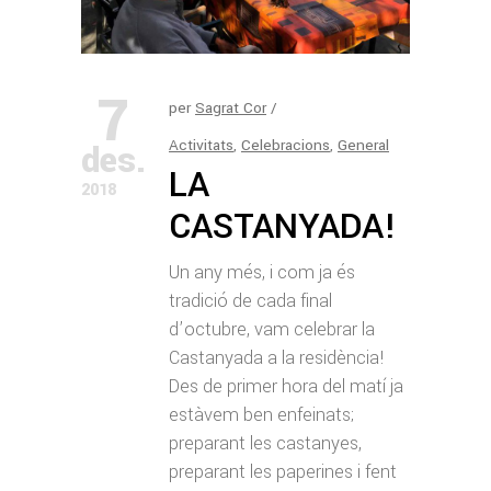
7
per
Sagrat Cor
Activitats
,
Celebracions
,
General
des.
LA
2018
CASTANYADA!
Un any més, i com ja és
tradició de cada final
d’octubre, vam celebrar la
Castanyada a la residència!
Des de primer hora del matí ja
estàvem ben enfeinats;
preparant les castanyes,
preparant les paperines i fent