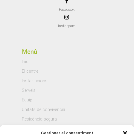
Facebook
Instagram
Menú
Inici
El centre
Instal·lacions
Serveis
Equip
Unitats de convivència
Residència segura
Blog
Gestionar el consentiment