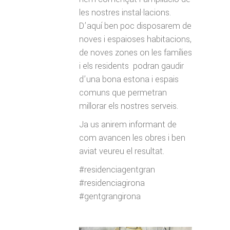
les nostres instal·lacions.
D’aquí ben poc disposarem de
noves i espaioses habitacions,
de noves zones on les famílies
i els residents podran gaudir
d’una bona estona i espais
comuns que permetran
millorar els nostres serveis.
Ja us anirem informant de
com avancen les obres i ben
aviat veureu el resultat.
#
residenciagentgran
#
residenciagirona
#
gentgrangirona