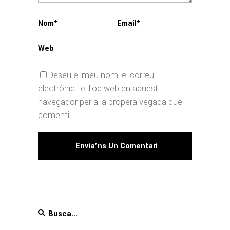
Deseu el meu nom, el correu
electrònic i el lloc web en aquest
navegador per a la propera vegada que
comenti.
Envia'ns Un Comentari
Search
for: