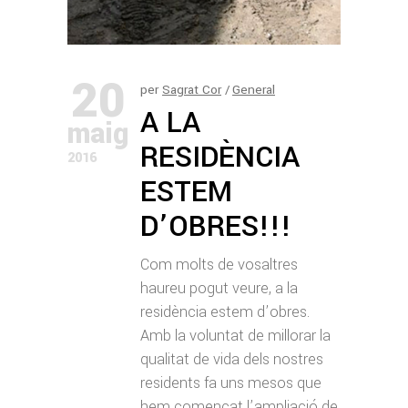
20
per
Sagrat Cor
General
A LA
maig
RESIDÈNCIA
2016
ESTEM
D’OBRES!!!
Com molts de vosaltres
haureu pogut veure, a la
residència estem d’obres.
Amb la voluntat de millorar la
qualitat de vida dels nostres
residents fa uns mesos que
hem començat l’ampliació de