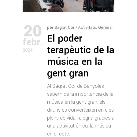
20
per
Sagrat Cor
Activitats
,
General
El poder
febr.
terapèutic de la
2024
música en la
gent gran
Al Sagrat Cor de Banyoles
sabem de la importància de la
música en la gent gran, els
dilluns es converteixen en dies
plens de vida i alegria gràcies a
una activitat única: la música
en directe.