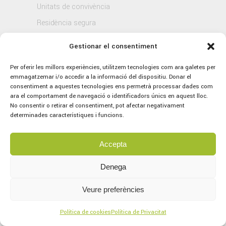
Unitats de convivència
Residència segura
Blog
Gestionar el consentiment
Contacte
Per oferir les millors experiències, utilitzem tecnologies com ara galetes per
emmagatzemar i/o accedir a la informació del dispositiu. Donar el
consentiment a aquestes tecnologies ens permetrà processar dades com
ara el comportament de navegació o identificadors únics en aquest lloc.
No consentir o retirar el consentiment, pot afectar negativament
determinades característiques i funcions.
Accepta
© 2021 Sagrat Cor, tots els drets reservats.
Avís legal
–
Política de Privacitat
–
Política
Denega
de Cookies
Veure preferències
Concept by
marlon branding
Servei tècnic per part d’
Aplitec
Política de cookies
Política de Privacitat