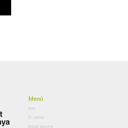
Menú
Inici
El centre
Instal·lacions