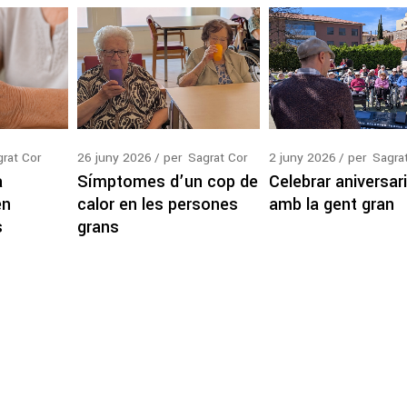
rat Cor
26
juny
2026
per
Sagrat Cor
2
juny
2026
per
Sagra
a
Símptomes d’un cop de
Celebrar aniversar
en
calor en les persones
amb la gent gran
s
grans