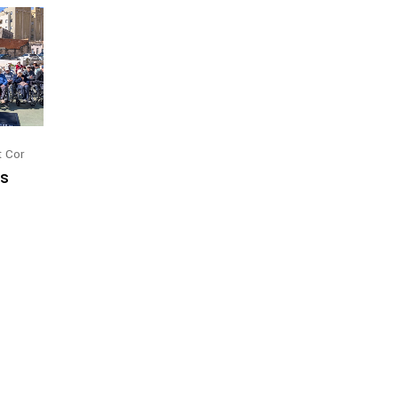
t Cor
is