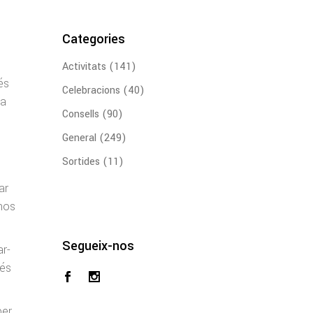
Categories
Activitats
(141)
és
Celebracions
(40)
ca
Consells
(90)
General
(249)
Sortides
(11)
ar
-nos
Segueix-nos
ar-
més
per