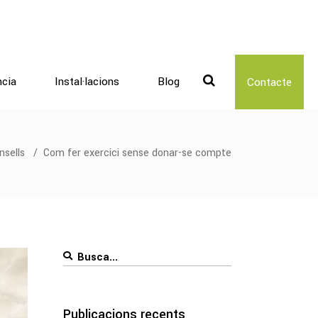
ncia
Instal·lacions
Blog
Contacte
nsells
/
Com fer exercici sense donar-se compte
Search
for:
Publicacions recents