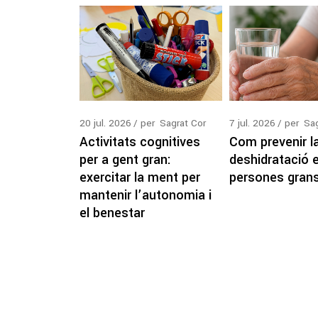
20
jul.
2026
per
Sagrat Cor
7
jul.
2026
per
Sag
Activitats cognitives
Com prevenir l
per a gent gran:
deshidratació 
exercitar la ment per
persones gran
mantenir l’autonomia i
el benestar