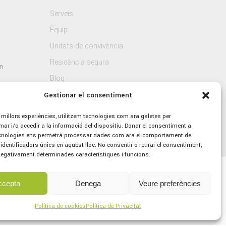
Serveis
Equip
Unitats de convivència
Residència segura
m
Blog
Contacte
Gestionar el consentiment
s millors experiències, utilitzem tecnologies com ara galetes per
 i/o accedir a la informació del dispositiu. Donar el consentiment a
cnologies ens permetrà processar dades com ara el comportament de
identificadors únics en aquest lloc. No consentir o retirar el consentiment,
negativament determinades característiques i funcions.
ccepta
Denega
Veure preferències
Política de cookies
Política de Privacitat
tica de Cookies