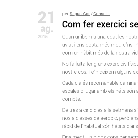
21
per
Sagrat Cor
Consells
Com fer exercici 
ag.
Quan arribem a una edat les nostr
2015
aviat i ens costa més moure’ns. Pe
com un hàbit més de la nostra vida
No fa falta fer grans exercicis físi
nostre cos. Te’n deixem alguns e
Cada dia és recomanable caminar u
escales o jugar amb els néts són a
compte.
De tres a cinc dies a la setmana s’
nos a classes de aeròbic, però an
ràpid de l’habitual són hàbits diar
Finalment, un o dos cops per se