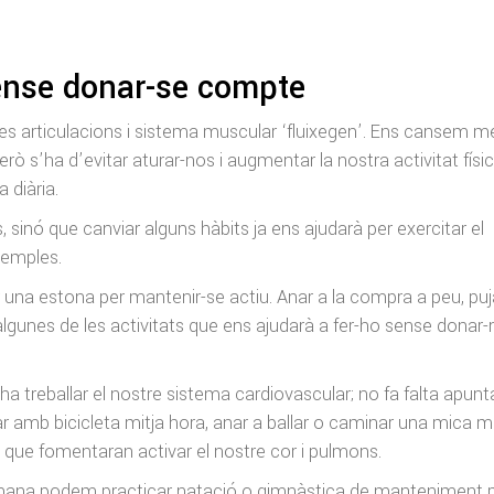
sense donar-se compte
es articulacions i sistema muscular ‘fluixegen’. Ens cansem m
rò s’ha d’evitar aturar-nos i augmentar la nostra activitat físi
 diària.
cs, sinó que canviar alguns hàbits ja ens ajudarà per exercitar el
xemples.
na estona per mantenir-se actiu. Anar a la compra a peu, puj
lgunes de les activitats que ens ajudarà a fer-ho sense donar
ha treballar el nostre sistema cardiovascular; no fa falta apunt
ar amb bicicleta mitja hora, anar a ballar o caminar una mica 
is que fomentaran activar el nostre cor i pulmons.
tmana podem practicar natació o gimnàstica de manteniment 