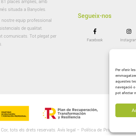
 81 places àmplies, amb
 més situada a Banyoles.
Segueix-nos
 nostre equip professional
istencials de qualitat.
t comunicats. Tot plegat per
Facebook
Instagra
s.
Per oferir le
emmagatzemar
aquestes te
navegació o 
pot afectar 
A
Cor, tots els drets reservats.
Avís legal
–
Política de Privacitat
–
Polí