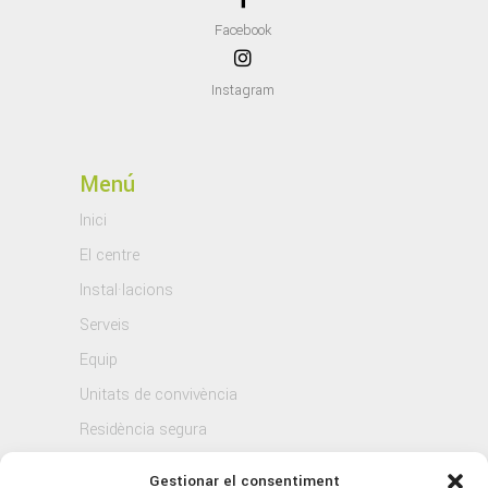
Facebook
Instagram
Menú
Inici
El centre
Instal·lacions
Serveis
Equip
Unitats de convivència
Residència segura
Blog
Gestionar el consentiment