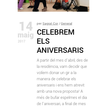
14
per
Sagrat Cor
General
CELEBREM
maig
ELS
2017
ANIVERSARIS
A partir del mes d’abril, des de
la residència, vam decidir que
volíem donar un gir a la
manera de celebrar els
aniversaris i ens hem atrevit
amb una nova proposta! A
més de bufar espelmes el dia
de l’aniversari, a final de mes