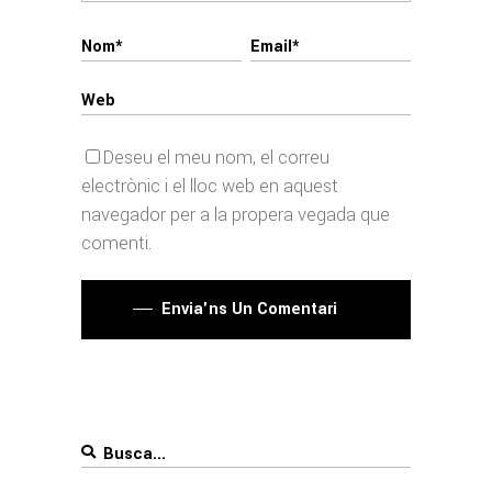
Deseu el meu nom, el correu
electrònic i el lloc web en aquest
navegador per a la propera vegada que
comenti.
Envia'ns Un Comentari
Search
for: