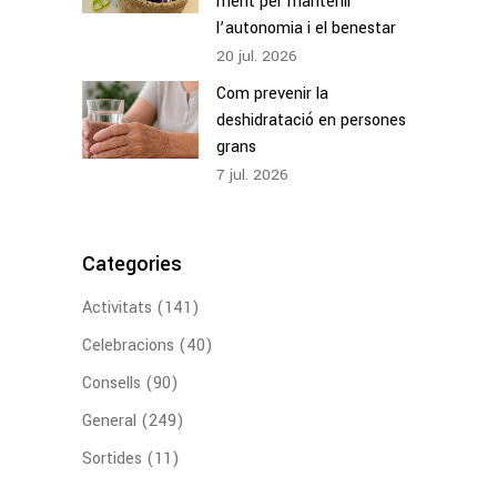
ment per mantenir
l’autonomia i el benestar
20
jul.
2026
Com prevenir la
deshidratació en persones
grans
7
jul.
2026
Categories
Activitats
(141)
Celebracions
(40)
Consells
(90)
General
(249)
Sortides
(11)