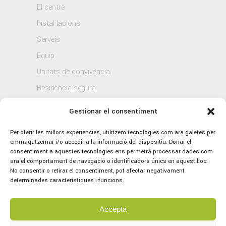
El centre
Instal·lacions
Serveis
Equip
Unitats de convivència
Residència segura
Blog
Gestionar el consentiment
Contacte
Per oferir les millors experiències, utilitzem tecnologies com ara galetes per
emmagatzemar i/o accedir a la informació del dispositiu. Donar el
consentiment a aquestes tecnologies ens permetrà processar dades com
ara el comportament de navegació o identificadors únics en aquest lloc.
No consentir o retirar el consentiment, pot afectar negativament
determinades característiques i funcions.
Accepta
© 2021 Sagrat Cor, tots els drets reservats.