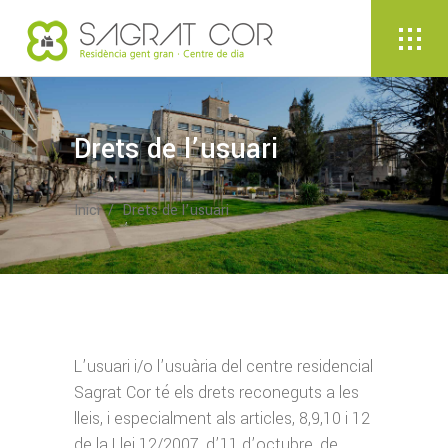
Drets de l’usuari
Inici
/
Drets de l’usuari
L’usuari i/o l’usuària del centre residencial
Sagrat Cor té els drets reconeguts a les
lleis, i especialment als articles, 8,9,10 i 12
de la Llei 12/2007, d’11 d’octubre, de