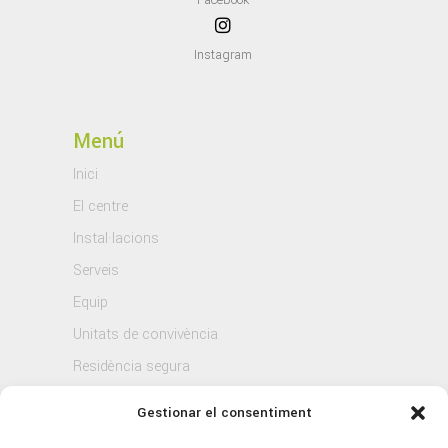
Instagram
Menú
Inici
El centre
Instal·lacions
Serveis
Equip
Unitats de convivència
Residència segura
Blog
Gestionar el consentiment
Contacte