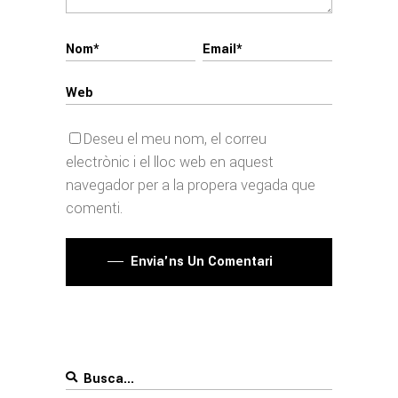
Deseu el meu nom, el correu
electrònic i el lloc web en aquest
navegador per a la propera vegada que
comenti.
Envia'ns Un Comentari
Search
for: