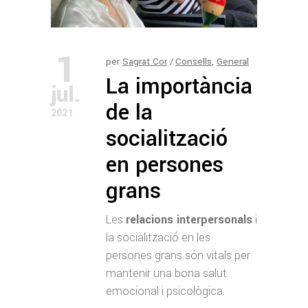
1
per
Sagrat Cor
Consells
,
General
La importància
jul.
de la
2021
socialització
en persones
grans
Les
relacions interpersonals
i
la socialització en les
persones grans són vitals per
mantenir una bona salut
emocional i psicològica.